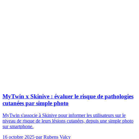
MyTwin x Skinive : évaluer le risque de pathologies
cutanées par simple photo
MyTwin s'associe à Skinive pour informer les utilisateurs sur le
niveau de risque de leurs lésions cutanées, depuis une simple photo
sur smartphone.
16 octobre 2025
·
par
Rubens Valcy