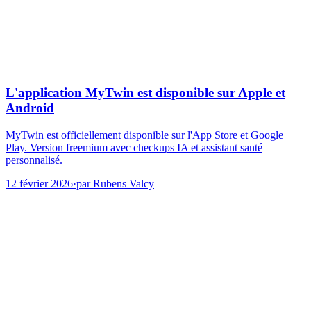
L'application MyTwin est disponible sur Apple et
Android
MyTwin est officiellement disponible sur l'App Store et Google
Play. Version freemium avec checkups IA et assistant santé
personnalisé.
12 février 2026
·
par
Rubens Valcy