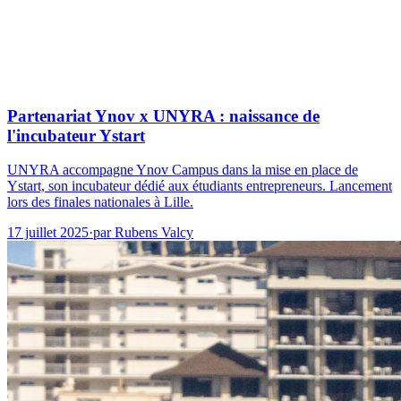
Partenariat Ynov x UNYRA : naissance de
l'incubateur Ystart
UNYRA accompagne Ynov Campus dans la mise en place de
Ystart, son incubateur dédié aux étudiants entrepreneurs. Lancement
lors des finales nationales à Lille.
17 juillet 2025
·
par
Rubens Valcy